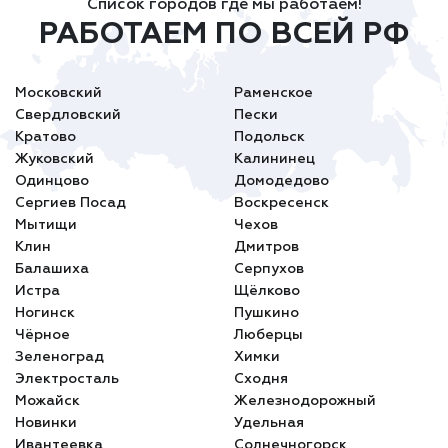
Список городов где мы работаем!
РАБОТАЕМ ПО ВСЕЙ РФ
Московский
Раменское
Свердловский
Пески
Кратово
Подольск
Жуковский
Калининец
Одинцово
Домодедово
Сергиев Посад
Воскресенск
Мытищи
Чехов
Клин
Дмитров
Балашиха
Серпухов
Истра
Щёлково
Ногинск
Пушкино
Чёрное
Люберцы
Зеленоград
Химки
Электросталь
Сходня
Можайск
Железнодорожный
Новинки
Удельная
Ивантеевка
Солнечногорск