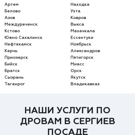
Артем
Находка
Белово
Ухта
Азов
Ковров
Междуреченск
Выкса
Кстово
Махачкала
Южно Сахалинск
Ессентуки
Нефтекамск
Ноябрьск
Керчь
Александров
Приозерск
Пятигорск
Бийск
Миасс
Братск
Орск
Сызрань
Якутск
Таганрог
Владикавказ
НАШИ УСЛУГИ ПО
ДРОВАМ В СЕРГИЕВ
ПОСАДЕ