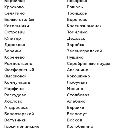
Вербилки
Поварово
Красково
Рошаль
Селятино
Троицкое
Белые столбы
Вороново
Котельники
Краснознаменск
Островцы
Томилино
Юпитер
Дедовск
Дорохово
Зарайск
Заречье
Зеленоградский
Коренево
Пущино
Рождествено
Серебрянные пруды
Фосфоритный
Авсюнино
Высоковск
Кокошкино
Коммунарка
Любучаны
Марфино
Монино
Рассудово
Столбовая
Хорлово
Алабино
Андреевка
Барвиха
Белоозерский
Белоомут
Ватутинки
Восход
Горки ленинские
Колюбакино