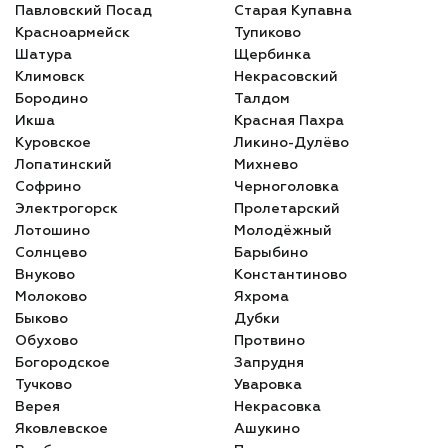
Павловский Посад
Старая Купавна
Красноармейск
Тупиково
Шатура
Щербинка
Климовск
Некрасовский
Бородино
Талдом
Икша
Красная Пахра
Куровское
Ликино-Дулёво
Лопатинский
Михнево
Софрино
Черноголовка
Электрогорск
Пролетарский
Лотошино
Молодёжный
Солнцево
Барыбино
Внуково
Константиново
Молоково
Яхрома
Быково
Дубки
Обухово
Протвино
Богородское
Запрудня
Тучково
Уваровка
Верея
Некрасовка
Яковлевское
Ашукино