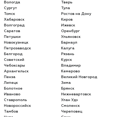
Вологда
Тверь
Сургут
Тула
Томск
Ростов на Дону
Хабаровск
Киров
Волгоград
Ижевск
Саратов
Оренбург
Петушки
Ульяновск
Новокузнецк
Барнаул
Петрозаводск
Калуга
Белгород
Рязань
Советский
Курск
Чебоксары
Владимир
Архангельск
Кемерово
Пенза
Великий Новгород
Липецк
Зима
Болотное
Брянск
Иваново
Нижневартовск
Ставрополь
Улан Удэ
Новороссийск
Смоленск
Тамбов
Череповец