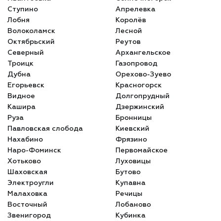
Ступино
Апрелевка
Лобня
Королёв
Волоколамск
Лесной
Октябрьский
Реутов
Северный
Архангельское
Троицк
Газопровод
Дубна
Орехово-Зуево
Егорьевск
Красногорск
Видное
Долгопрудный
Кашира
Дзержинский
Руза
Бронницы
Павловская слобода
Киевский
Нахабино
Фрязино
Наро-Фоминск
Первомайское
Хотьково
Луховицы
Шаховская
Бутово
Электроугли
Купавна
Малаховка
Речицы
Восточный
Лобаново
Звенигород
Кубинка