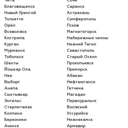
Чита
Сочи
Благовещенск
Саранск
Новый Уренгой
Астрахань
Тольятти
Симферополь
Орёл
Псков
Всеволжск
Магнитогорск
Кострома
Набережные челны
Курган
Нижний Тагил
Мурманск
Севастополь
Тобольск
Старый Оскол
Шахты
Прокопьевск
Йошкар Ола
Приморск
Нея
Абакан
Выборг
Нефтеюганск
Анапа
Гатчина
Сыктывкар
Магадан
Энгельс
Первоуральск
Стерлитамак
Волжский
Колпино
Уссурийск
Березники
Нижнекамск
Ачинск
Армавир