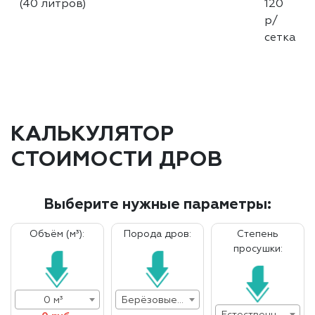
(40 литров)
120
р/
сетка
КАЛЬКУЛЯТОР
СТОИМОСТИ ДРОВ
Выберите нужные параметры:
Объём (м³):
Порода дров:
Степень
просушки:
0 м³
Берёзовые дрова
Естественная влажность