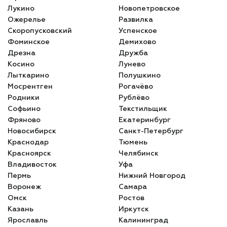
Лукино
Новопетровское
Ожерелье
Развилка
Скоропусковский
Успенское
Фоминское
Демихово
Дрезна
Дружба
Косино
Лунево
Лыткарино
Полушкино
Мосрентген
Рогачёво
Родники
Рублёво
Софьино
Текстильщик
Фряново
Екатеринбург
Новосибирск
Санкт-Петербург
Краснодар
Тюмень
Красноярск
Челябинск
Владивосток
Уфа
Пермь
Нижний Новгород
Воронеж
Самара
Омск
Ростов
Казань
Иркутск
Ярославль
Калининград