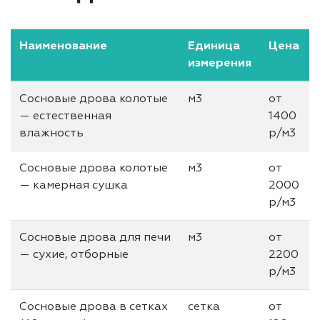
Наименование
Единица
Цена
измерения
Сосновые дрова колотые
м3
от
— естественная
1400
влажность
р/м3
Сосновые дрова колотые
м3
от
— камерная сушка
2000
р/м3
Сосновые дрова для печи
м3
от
— сухие, отборные
2200
р/м3
Сосновые дрова в сетках
сетка
от